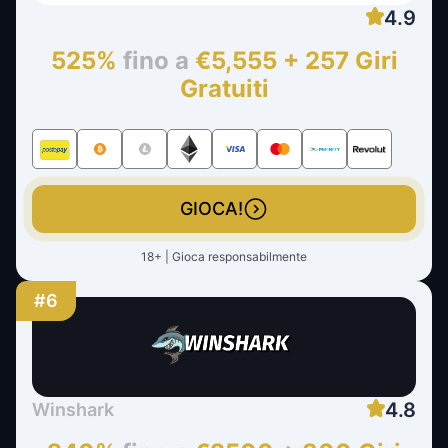
4.9
525%
fino a
€5,555 + 257 Giri
Gratuiti
GIOCA!
18+ | Gioca responsabilmente
#6
4.8
Winshark