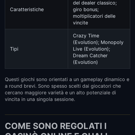
del dealer classico;
Caratteristiche
giro bonus;
moltiplicatori delle
vincite
Crazy Time
(Evolution); Monopoly
Tipi
Live (Evolution);
Dream Catcher
(Evolution)
Questi giochi sono orientati a un gameplay dinamico e
a round brevi. Sono spesso scelti dai giocatori che
cercano maggiore varietà e un alto potenziale di
vincita in una singola sessione.
COME SONO REGOLATI I