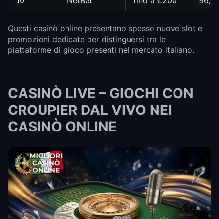
10
NetBet
fino a €200
96,0
Questi casinò online presentano spesso nuove slot e
promozioni dedicate per distinguersi tra le
piattaforme di gioco presenti nel mercato italiano.
CASINÒ LIVE – GIOCHI CON
CROUPIER DAL VIVO NEI
CASINÒ ONLINE