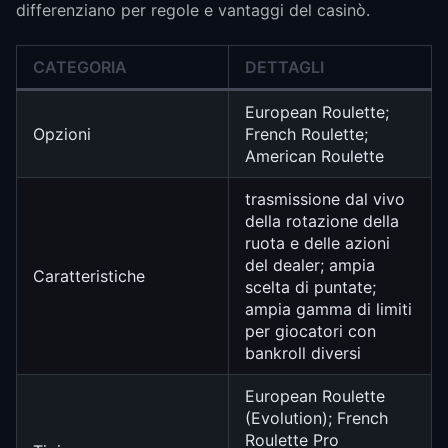
differenziano per regole e vantaggi del casinò.
CATEGORIA
DETTAGLI
European Roulette;
Opzioni
French Roulette;
American Roulette
trasmissione dal vivo
della rotazione della
ruota e delle azioni
del dealer; ampia
Caratteristiche
scelta di puntate;
ampia gamma di limiti
per giocatori con
bankroll diversi
European Roulette
(Evolution); French
Roulette Pro