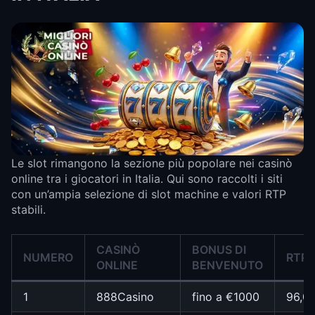
Le slot rimangono la sezione più popolare nei casinò
online tra i giocatori in Italia. Qui sono raccolti i siti
con un’ampia selezione di slot machine e valori RTP
stabili.
CASINÒ
BONUS DI
NUMERO
RTP
ONLINE
BENVENUTO
1
888Casino
fino a €1000
96,0