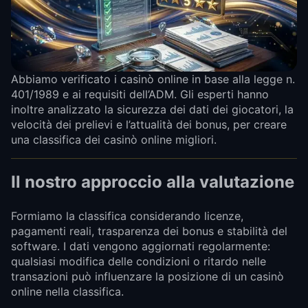
Abbiamo verificato i casinò online in base alla legge n.
401/1989 e ai requisiti dell’ADM. Gli esperti hanno
inoltre analizzato la sicurezza dei dati dei giocatori, la
velocità dei prelievi e l’attualità dei bonus, per creare
una classifica dei casinò online migliori.
Il nostro approccio alla valutazione
Formiamo la classifica considerando licenze,
pagamenti reali, trasparenza dei bonus e stabilità del
software. I dati vengono aggiornati regolarmente:
qualsiasi modifica delle condizioni o ritardo nelle
transazioni può influenzare la posizione di un casinò
online nella classifica.