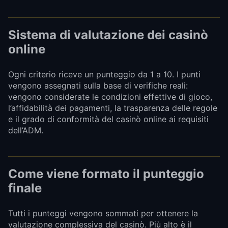
Sistema di valutazione dei casinò
online
Ogni criterio riceve un punteggio da 1 a 10. I punti
vengono assegnati sulla base di verifiche reali:
vengono considerate le condizioni effettive di gioco,
l’affidabilità dei pagamenti, la trasparenza delle regole
e il grado di conformità del casinò online ai requisiti
dell’ADM.
Come viene formato il punteggio
finale
Tutti i punteggi vengono sommati per ottenere la
valutazione complessiva del casinò. Più alto è il