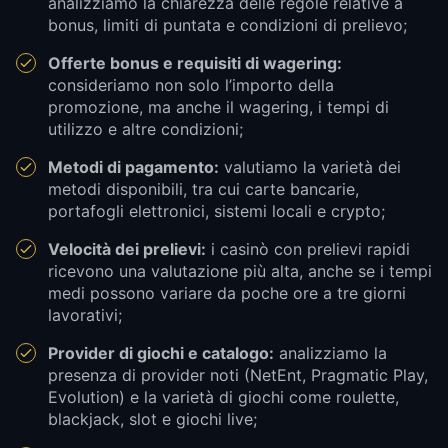
analizziamo la chiarezza delle regole relative a
bonus, limiti di puntata e condizioni di prelievo;
Offerte bonus e requisiti di wagering:
consideriamo non solo l’importo della
promozione, ma anche il wagering, i tempi di
utilizzo e altre condizioni;
Metodi di pagamento:
valutiamo la varietà dei
metodi disponibili, tra cui carte bancarie,
portafogli elettronici, sistemi locali e crypto;
Velocità dei prelievi:
i casinò con prelievi rapidi
ricevono una valutazione più alta, anche se i tempi
medi possono variare da poche ore a tre giorni
lavorativi;
Provider di giochi e catalogo:
analizziamo la
presenza di provider noti (NetEnt, Pragmatic Play,
Evolution) e la varietà di giochi come roulette,
blackjack, slot e giochi live;