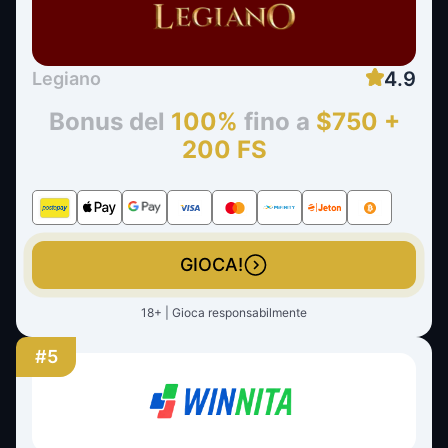
4.9
Legiano
Bonus del
100%
fino a
$750 +
200 FS
GIOCA!
18+ | Gioca responsabilmente
#5