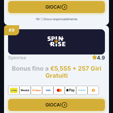
GIOCA!
18+ | Gioca responsabilmente
#9
4.9
Spinrise
Bonus fino a
€5,555 + 257 Giri
Gratuiti
GIOCA!